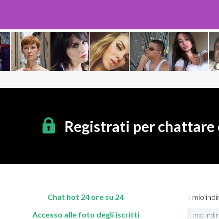
Registrati per chattare
Chat hot 24 ore su 24
Il mio indi
Accesso alle foto degli iscritti