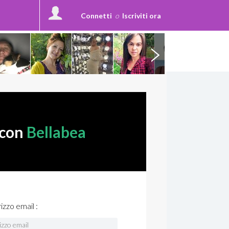
Connetti
o
Iscriviti ora
 con
Bellabea
rizzo email :