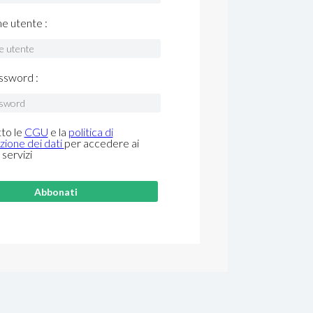
me utente :
ssword :
to le
CGU
e la
politica di
zione dei dati
per accedere ai
 servizi