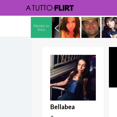
Membri in
linea
Bellabea