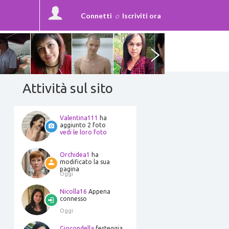
Connetti
o
Iscriviti ora
Attività sul sito
Valentina111
ha
aggiunto 2 foto
vedi le loro foto
Orchidea1
ha
modificato la sua
pagina
Oggi
Nicolla16
Appena
connesso
Oggi
Giocondella
festeggia