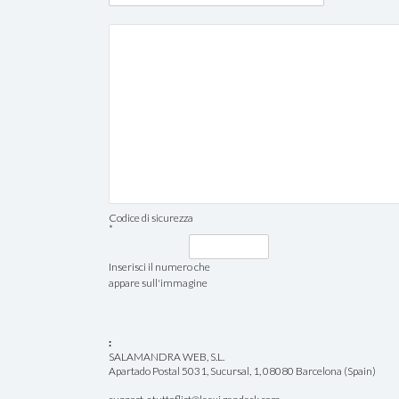
Codice di sicurezza
*
Inserisci il numero che
appare sull'immagine
:
SALAMANDRA WEB, S.L.
Apartado Postal 5031, Sucursal, 1, 08080 Barcelona (Spain)