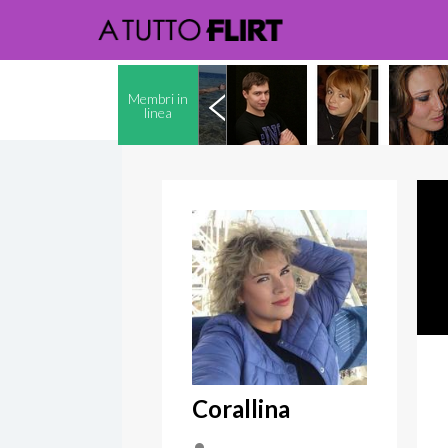
Membri in
linea
Corallina