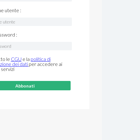
me utente :
ssword :
to le
CGU
e la
politica di
zione dei dati
per accedere ai
 servizi