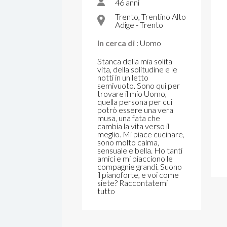
46 anni
Trento, Trentino Alto
Adige - Trento
In cerca di :
Uomo
Stanca della mia solita
vita, della solitudine e le
notti in un letto
semivuoto. Sono qui per
trovare il mio Uomo,
quella persona per cui
potrò essere una vera
musa, una fata che
cambia la vita verso il
meglio. Mi piace cucinare,
sono molto calma,
sensuale e bella. Ho tanti
amici e mi piacciono le
compagnie grandi. Suono
il pianoforte, e voi come
siete? Raccontatemi
tutto