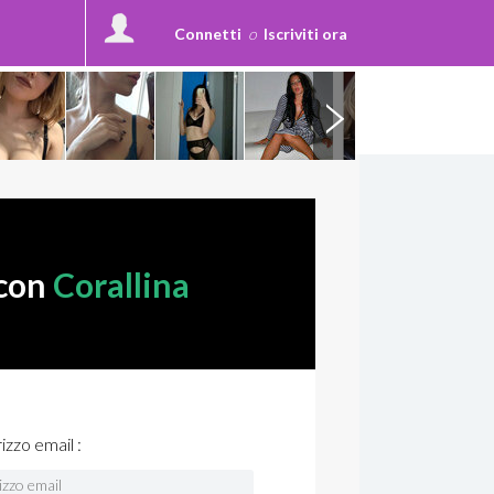
Connetti
o
Iscriviti ora
 con
Corallina
rizzo email :