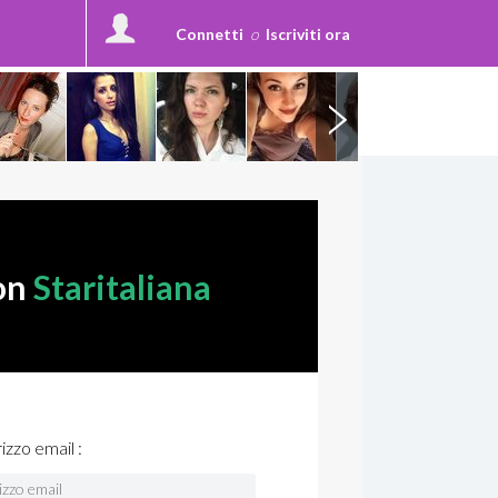
Connetti
o
Iscriviti ora
con
Staritaliana
rizzo email :