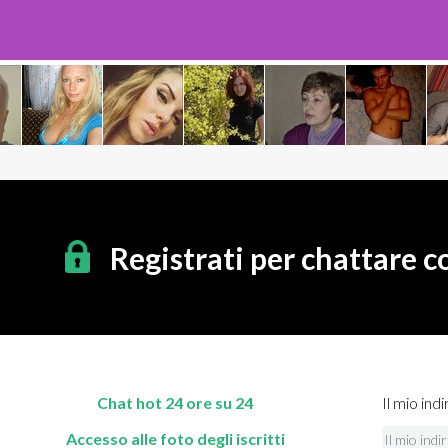
Registrati per chattare 
Chat hot 24 ore su 24
Il mio indi
Accesso alle foto degli iscritti