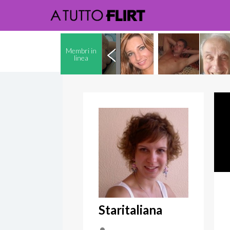
Membri in
linea
Staritaliana