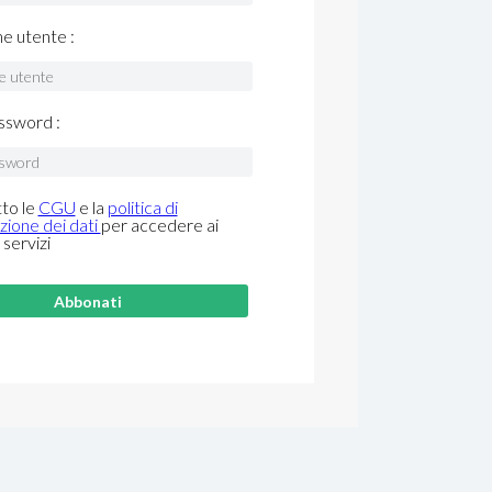
me utente :
ssword :
to le
CGU
e la
politica di
zione dei dati
per accedere ai
 servizi