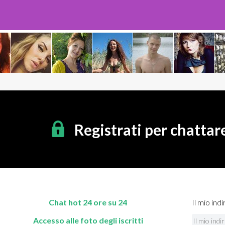
Registrati per chattar
Chat hot 24 ore su 24
Il mio indi
Accesso alle foto degli iscritti