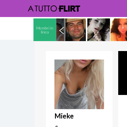
Membri in
linea
Mieke