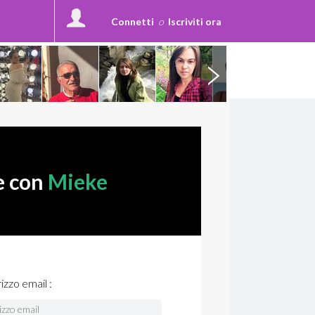
Connetti
o
Iscriviti ora
e con
Mieke
rizzo email :