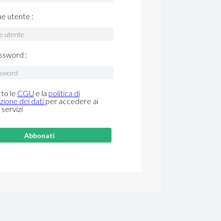
me utente :
ssword :
to le
CGU
e la
politica di
zione dei dati
per accedere ai
 servizi